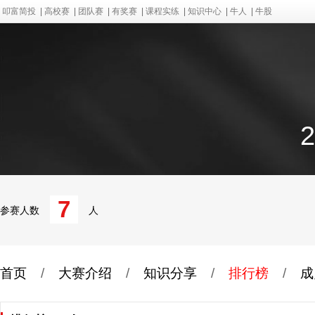
叩富简投
|
高校赛
|
团队赛
|
有奖赛
|
课程实练
|
知识中心
|
牛人
|
牛股
7
参赛人数
人
首页
/
大赛介绍
/
知识分享
/
排行榜
/
成