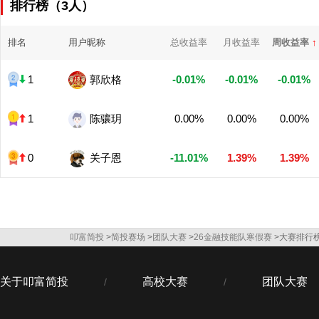
排行榜（3人）
排名
用户昵称
总收益率
月收益率
周收益率
↑
1
郭欣格
-0.01%
-0.01%
-0.01%
1
陈骧玥
0.00%
0.00%
0.00%
0
关子恩
-11.01%
1.39%
1.39%
叩富简投
>
简投赛场
>
团队大赛
>
26金融技能队寒假赛
>大赛排行
关于叩富简投
高校大赛
团队大赛
/
/