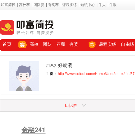
叩富简投
|
高校赛
|
团队赛
|
有奖赛
|
课程实练
|
知识中心
|
牛人
|
牛股
首页
高校
团队
券商
有奖
课程实练
自由练
好崩溃
用户名
主页：
http://www.cofool.com//Home/User/index/uid/5
Ta比赛
金融241