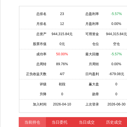
总排名
23
总盈利率
-5.57%
月排名
12
月盈利率
0.00%
总资产
944,315.84元
可用资金
944,315.84元
股票市值
0元
仓位
空仓
成功率
50.00%
最大回撤
-5.57%
总周转
89.76%
月周转
0.00%
正负收益天数
4/7
日均盈利
-679.08元
评级
初段
赢大盘
0
升降
0
勋章
0
加入时间
2026-04-10
上次登录
2026-06-30
当前持仓
当日委托
当日成交
历史成交