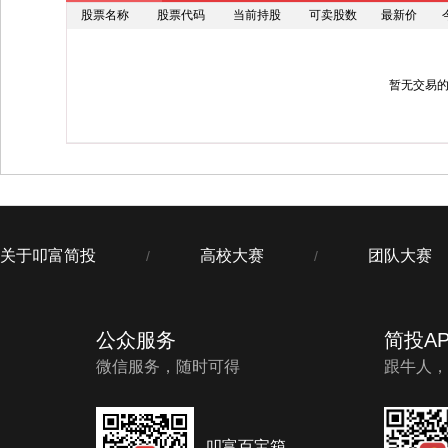
股票名称
股票代码
当前持股
可卖股数
最新价
暂无交易
关于叩富简投
高校大赛
团队大赛
/
/
公众服务
简投AP
微信服务，随时可得
跟牛人，
叩富百宝箱