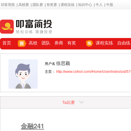
叩富简投
|
高校赛
|
团队赛
|
有奖赛
|
课程实练
|
知识中心
|
牛人
|
牛股
首页
高校
团队
券商
有奖
课程实练
自由练
徐思颖
用户名
主页：
http://www.cofool.com//Home/User/index/uid/5
Ta比赛
金融241