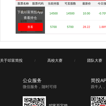
股票名称
股票代码
当前持股
可卖股数
最新价
今日
下载叩富简投App
****
****
14500
14500
10.00
-0.7
查看持仓
****
查看
****
5700
5700
28.22
1.88
关于叩富简投
高校大赛
团队大赛
/
/
公众服务
简投AP
微信服务，随时可得
跟牛人，
叩富百宝箱