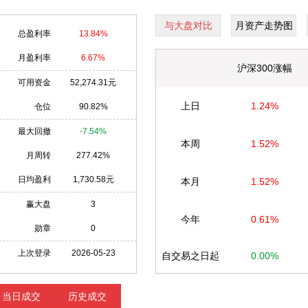
与大盘对比
月资产走势图
总盈利率
13.84%
月盈利率
6.67%
沪深300涨幅
可用资金
52,274.31元
上日
1.24%
仓位
90.82%
最大回撤
-7.54%
本周
1.52%
月周转
277.42%
日均盈利
1,730.58元
本月
1.52%
赢大盘
3
今年
0.61%
勋章
0
上次登录
2026-05-23
自交易之日起
0.00%
当日成交
历史成交