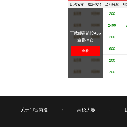
股票名称
股票代码
当前持股
可
****
****
200
****
****
2400
下载叩富简投App
****
****
200
查看持仓
****
****
600
查看
****
****
200
****
****
300
关于叩富简投
高校大赛
/
/