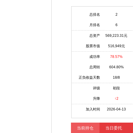
总排名
2
月排名
6
总资产
569,223.31元
股票市值
516,949元
成功率
78.57%
总周转
604.80%
正负收益天数
18/8
评级
初段
升降
↑2
加入时间
2026-04-13
当前持仓
当日委托