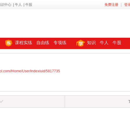
知识中心
|
牛人
|
牛股
免费注册
登
课程实练
自由练
专项练
知识
牛人
牛股
ool.com//Home/User/index/uid/5817735