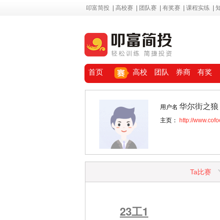
叩富简投
|
高校赛
|
团队赛
|
有奖赛
|
课程实练
|
首页
高校
团队
券商
有奖
华尔街之狼
用户名
主页：
http://www.cof
Ta比赛
23工1