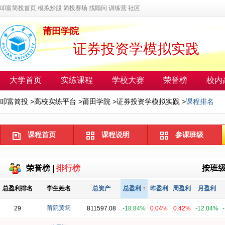
叩富简投首页
模拟炒股
简投赛场
找顾问
训练营
社区
莆田学院
证券投资学模拟实践
大学首页
实练课程
学校大赛
荣誉榜
校内
叩富简投
>
高校实练平台
>
莆田学院
>
证券投资学模拟实践
>
课程排名
课程首页
课程说明
参课班级
荣誉榜
|
排行榜
按班
总盈利排名
学生姓名
总资产
总盈利
↑
昨盈利
周盈利
月盈利
莆院黄筠
29
811597.08
-18.84%
0.04%
0.42%
-12.04%