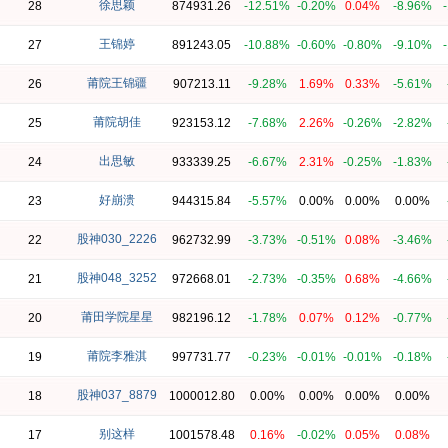
徐思颖
28
874931.26
-12.51%
-0.20%
0.04%
-8.96%
王锦婷
27
891243.05
-10.88%
-0.60%
-0.80%
-9.10%
莆院王锦疆
26
907213.11
-9.28%
1.69%
0.33%
-5.61%
莆院胡佳
25
923153.12
-7.68%
2.26%
-0.26%
-2.82%
出思敏
24
933339.25
-6.67%
2.31%
-0.25%
-1.83%
好崩溃
23
944315.84
-5.57%
0.00%
0.00%
0.00%
股神030_2226
22
962732.99
-3.73%
-0.51%
0.08%
-3.46%
股神048_3252
21
972668.01
-2.73%
-0.35%
0.68%
-4.66%
莆田学院星星
20
982196.12
-1.78%
0.07%
0.12%
-0.77%
莆院李雅淇
19
997731.77
-0.23%
-0.01%
-0.01%
-0.18%
股神037_8879
18
1000012.80
0.00%
0.00%
0.00%
0.00%
别这样
17
1001578.48
0.16%
-0.02%
0.05%
0.08%