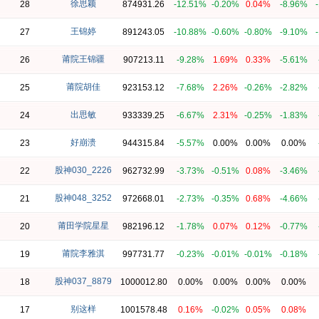
徐思颖
28
874931.26
-12.51%
-0.20%
0.04%
-8.96%
王锦婷
27
891243.05
-10.88%
-0.60%
-0.80%
-9.10%
莆院王锦疆
26
907213.11
-9.28%
1.69%
0.33%
-5.61%
莆院胡佳
25
923153.12
-7.68%
2.26%
-0.26%
-2.82%
出思敏
24
933339.25
-6.67%
2.31%
-0.25%
-1.83%
好崩溃
23
944315.84
-5.57%
0.00%
0.00%
0.00%
股神030_2226
22
962732.99
-3.73%
-0.51%
0.08%
-3.46%
股神048_3252
21
972668.01
-2.73%
-0.35%
0.68%
-4.66%
莆田学院星星
20
982196.12
-1.78%
0.07%
0.12%
-0.77%
莆院李雅淇
19
997731.77
-0.23%
-0.01%
-0.01%
-0.18%
股神037_8879
18
1000012.80
0.00%
0.00%
0.00%
0.00%
别这样
17
1001578.48
0.16%
-0.02%
0.05%
0.08%