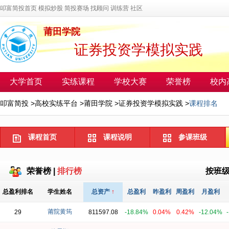
叩富简投首页
模拟炒股
简投赛场
找顾问
训练营
社区
莆田学院
证券投资学模拟实践
大学首页
实练课程
学校大赛
荣誉榜
校内
叩富简投
>
高校实练平台
>
莆田学院
>
证券投资学模拟实践
>
课程排名
课程首页
课程说明
参课班级
荣誉榜
|
排行榜
按班
总盈利排名
学生姓名
总资产
↑
总盈利
昨盈利
周盈利
月盈利
莆院黄筠
29
811597.08
-18.84%
0.04%
0.42%
-12.04%