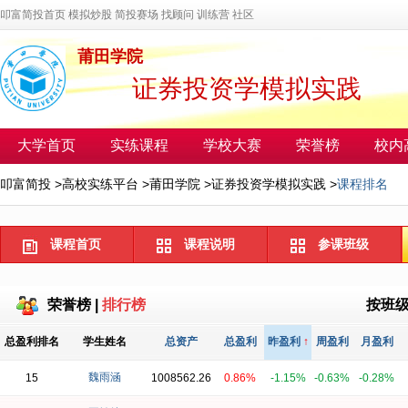
叩富简投首页
模拟炒股
简投赛场
找顾问
训练营
社区
莆田学院
证券投资学模拟实践
大学首页
实练课程
学校大赛
荣誉榜
校内
叩富简投
>
高校实练平台
>
莆田学院
>
证券投资学模拟实践
>
课程排名
课程首页
课程说明
参课班级
荣誉榜
|
排行榜
按班
总盈利排名
学生姓名
总资产
总盈利
昨盈利
↑
周盈利
月盈利
魏雨涵
15
1008562.26
0.86%
-1.15%
-0.63%
-0.28%