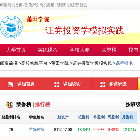
叩富简投首页
模拟炒股
简投赛场
找顾问
训练营
社区
莆田学院
证券投资学模拟实践
大学首页
实练课程
学校大赛
荣誉榜
校内
叩富简投
>
高校实练平台
>
莆田学院
>
证券投资学模拟实践
>
课程排名
课程首页
课程说明
参课班级
荣誉榜
|
排行榜
按班
总盈利排名
学生姓名
总资产
总盈利
昨盈利
周盈利
月盈利
↑
莆院黄筠
29
811597.08
-18.84%
0.04%
0.42%
-12.04%