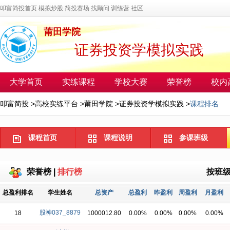
叩富简投首页
模拟炒股
简投赛场
找顾问
训练营
社区
莆田学院
证券投资学模拟实践
大学首页
实练课程
学校大赛
荣誉榜
校内
叩富简投
>
高校实练平台
>
莆田学院
>
证券投资学模拟实践
>
课程排名
课程首页
课程说明
参课班级
荣誉榜
|
排行榜
按班
总盈利排名
学生姓名
总资产
总盈利
昨盈利
周盈利
月盈利
股神037_8879
18
1000012.80
0.00%
0.00%
0.00%
0.00%