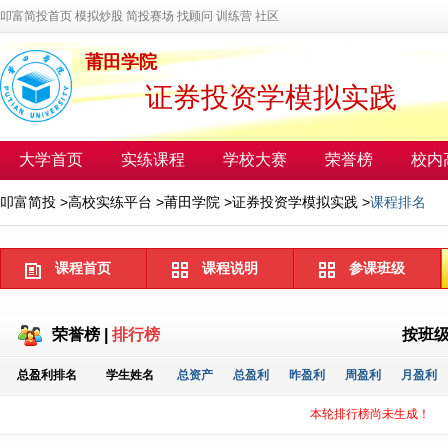
叩富简投首页
模拟炒股
简投赛场
找顾问
训练营
社区
莆田学院
证券投资学模拟实践
大学首页
实练课程
学校大赛
荣誉榜
校内
叩富简投
>
高校实练平台
>
莆田学院
>
证券投资学模拟实践
>
课程排名
课程首页
课程说明
参课班级
荣誉榜
|
排行榜
按班
总盈利排名
学生姓名
总资产
总盈利
昨盈利
周盈利
月盈利
本轮排行榜尚未生成！