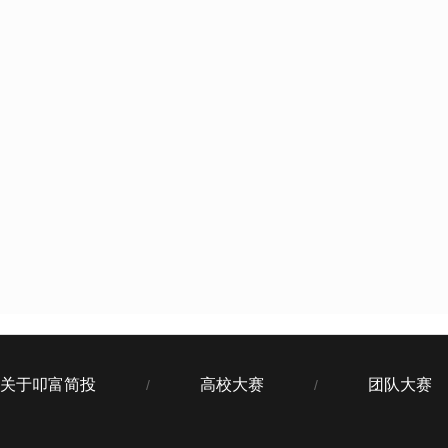
关于叩富简投
高校大赛
团队大赛
/
/