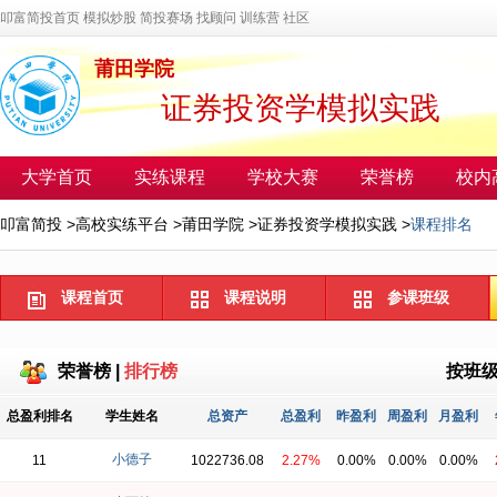
叩富简投首页
模拟炒股
简投赛场
找顾问
训练营
社区
莆田学院
证券投资学模拟实践
大学首页
实练课程
学校大赛
荣誉榜
校内
叩富简投
>
高校实练平台
>
莆田学院
>
证券投资学模拟实践
>
课程排名
课程首页
课程说明
参课班级
荣誉榜
|
排行榜
按班
总盈利排名
学生姓名
总资产
总盈利
昨盈利
周盈利
月盈利
小德子
11
1022736.08
2.27%
0.00%
0.00%
0.00%