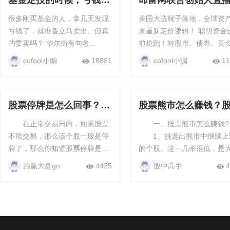
基金定投的时候，亏钱了
叩富网联合创始人直
要立马卖出吗？
告：《美国大选将如
很多刚买基金的人，拿几天发现
美国大选靴子落地，全球资
响我们的资产》
亏钱了，就准备立马卖出。但真
来重新定价逻辑！ 聪明资金已提
的要卖吗？ 华尔街有句名
前抢跑！对股市、债券、黄
言：“闪电劈下来的时候，一定要
资产有什么影响？ 未来普通人的
cofool小编
18881
cofool小编
11
在场！” 意思很简单，就是不管
风险和机遇又在哪里？ 11月14
行情是涨是跌，我们必须保证自
日晚7点，叩富网联合创始人
己在场内，因为这...
何老师将会在直...
股票停牌是怎么回事？股
股票熊市怎么赚钱？
票停牌的原因
熊市注意什么
在正常交易日内，如果股票
一、股票熊市怎么赚钱?
不能交易，那么该个股一般是停
1、挑选出熊市中继续上
牌了，那么你知道股票停牌是怎
的个股。这一几率很低，是
么回事吗 ? 股票停牌是怎么
中的大神做的事情。 2、做
跑赢大盘go
4425
股中高手
4
回事? 引起股票停牌的原因
空股指期货。现阶段中国早
有很多种，不同原因所致的...
上海深圳300股指期货就能...