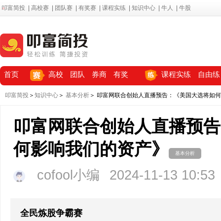
叩富简投
|
高校赛
|
团队赛
|
有奖赛
|
课程实练
|
知识中心
|
牛人
|
牛股
首页
高校
团队
券商
有奖
课程实练
自由练
叩富简投
＞
知识中心
＞
基本分析
＞ 叩富网联合创始人直播预告：《美国大选将如
叩富网联合创始人直播预告
何影响我们的资产》
基本分析
cofool小编
2024-11-13 10:53
全民炼股争霸赛