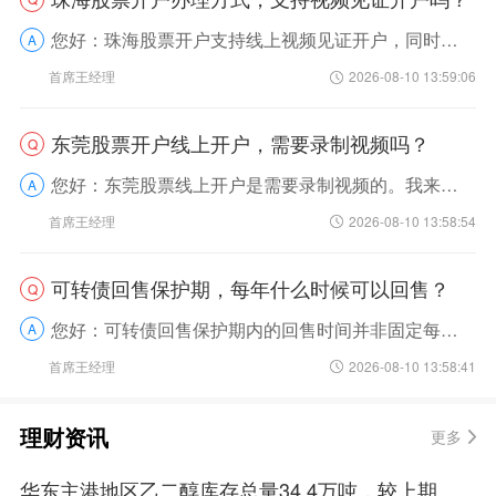
您好：珠海股票开户支持线上视频见证开户，同时也可选择线下临柜办理两种方式。开户前需确认自身风险承受能力，选择适配的账户类型，避免盲目操作。咱们来拆解下两种方式的办理逻辑：线...
A
首席王经理
2026-08-10 13:59:06
东莞股票开户线上开户，需要录制视频吗？
Q
您好：东莞股票线上开户是需要录制视频的。我来帮您拆解下背后的逻辑和实操细节，您就明白了。录制视频是监管要求的实名认证环节，核心目的是确认开户操作由本人自愿发起，避免身份冒用...
A
首席王经理
2026-08-10 13:58:54
可转债回售保护期，每年什么时候可以回售？
Q
您好：可转债回售保护期内的回售时间并非固定每年某一时段，而是由单只可转债的发行条款明确约定，主要分为触发式回售窗口期和部分转债设置的固定年度回售期两种情况。我来帮您梳理清楚...
A
首席王经理
2026-08-10 13:58:41
理财资讯
更多
华东主港地区乙二醇库存总量34.4万吨，较上期降低1万吨