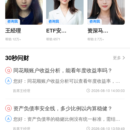
咨询我
咨询我
咨询我
王经理
ETF安老师
资深马经理
帮助 12万+
帮助 6571
帮助 2.7万+
30秒问财
更多
同花顺账户收益分析，能看年度收益率吗？
Q
您好：同花顺账户收益分析可以查看年度收益率，操作路径简单易上手。我来帮您拆解具体步骤，轻松就能找到：1.打开同花顺APP，点击底部“我的”进入个人中心；2.在个人中心找到“收益分析”板...
A
首席王经理
2026-08-10 14:00:03
资产负债率安全线，多少比例以内算稳健？
Q
您好：资产负债率的稳健比例没有统一标准，需结合行业特性判断，普通实体企业通常40%-60%之间相对稳健，金融、地产等重资本行业可适当提升至70%-80%。我来帮您拆解下，您就明白为啥这...
A
首席王经理
2026-08-10 13:59:49