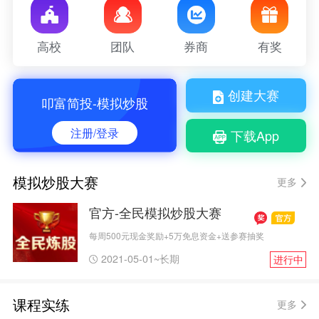
高校
团队
券商
有奖
创建大赛
叩富简投-模拟炒股
注册/登录
下载App
模拟炒股大赛
更多
官方-全民模拟炒股大赛
每周500元现金奖励+5万免息资金+送参赛抽奖
2021-05-01~长期
进行中
课程实练
更多