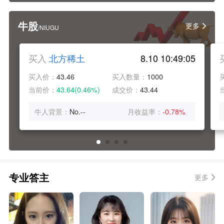
牛股
更多
/NIUGU
买入
北方稀土
8.10 10:49:05
买入价：
43.46
买入数量：
1000
当前价：
43.64(0.46%)
成交价：
43.44
牛人背景：
No.--
月收益率：
-0.78%
专业答主
更多