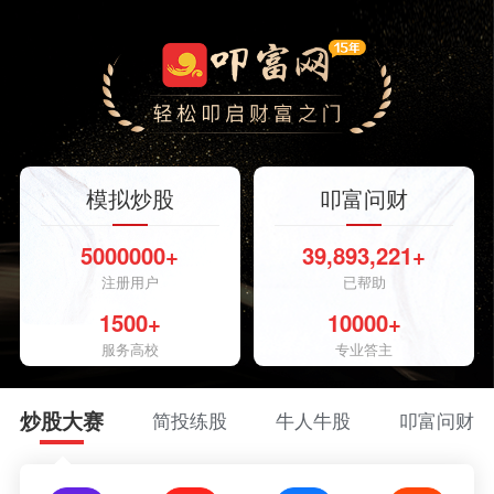
模拟炒股
叩富问财
5000000+
39,893,221+
注册用户
已帮助
1500+
10000+
服务高校
专业答主
炒股大赛
简投练股
牛人牛股
叩富问财