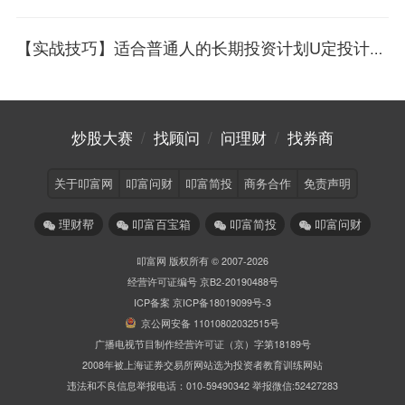
【实战技巧】适合普通人的长期投资计划U定投计划上线！
炒股大赛
/
找顾问
/
问理财
/
找券商
关于叩富网
叩富问财
叩富简投
商务合作
免责声明
理财帮
叩富百宝箱
叩富简投
叩富问财
叩富网 版权所有 © 2007-2026
经营许可证编号 京B2-20190488号
ICP备案 京ICP备18019099号-3
京公网安备 11010802032515号
广播电视节目制作经营许可证（京）字第18189号
2008年被上海证券交易所网站选为投资者教育训练网站
违法和不良信息举报电话：010-59490342 举报微信:52427283