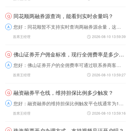
同花顺两融券源查询，能看到实时余量吗？
Q
您好：同花顺暂不支持实时查询两融券源余量，这类实时动态数据仅对开户券商的内部系统开放，第三方工具无法同步获取。我来帮您梳理几个能准确查询实时融券余量的靠谱方式：1.联系您的...
A
首席王经理
2026-08-10 13:59:39
佛山证券开户佣金标准，现行全佣费率是多少？(附费率表)
Q
您好：佛山证券开户的全佣费率可通过联系券商客户经理申请适配的标准，所有券商均执行不足5元按5元收取的硬性规定。我来帮您拆解细节：首先，全佣包含交易佣金、过户费等多项费用，直...
A
首席王经理
2026-08-10 13:59:27
融资融券平仓线，维持担保比例多少触发？
Q
您好：融资融券的维持担保比例触发平仓线通常为130%，具体以您开户券商的官方规定为准。我来帮您拆解下其中的逻辑和注意事项。维持担保比例是账户内担保物总价值与融资融券负债的比...
A
首席王经理
2026-08-10 13:59:16
珠海股票开户办理方式，支持视频见证开户吗？
Q