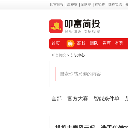
叩富简投
|
高校赛
|
团队赛
|
有奖赛
|
课程实练
|
首页
高校
团队
券商
有奖
叩富简投
＞ 知识中心
全部
官方大赛
智能条件单