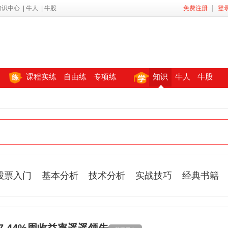
知识中心
|
牛人
|
牛股
免费注册
登
课程实练
自由练
专项练
知识
牛人
牛股
股票入门
基本分析
技术分析
实战技巧
经典书籍