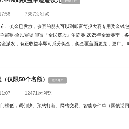
.44%周收益率遥遥领先
股票开户
17:56
7387次浏览
布、奖金已发放，参赛的朋友可以到叩富简投大赛专用奖金钱包
”争霸赛-全民赛场 叩富『全民炼股』争霸赛 2025年全新赛季
奖金派发，有正收益率即可瓜分奖金，奖金覆盖面更宽，更广。 
（仅限50个名额）
股票开户
11:07
12471次浏览
佣门槛低，调佣快、预约打新、网格交易、智能条件单（国债逆