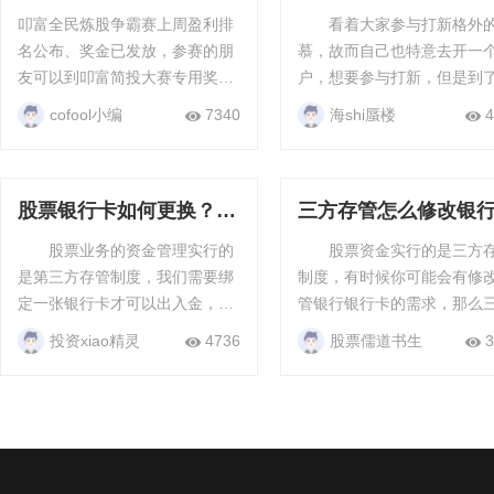
借27.44%周收益率遥遥
怎么回事？新股申购
叩富全民炼股争霸赛上周盈利排
看着大家参与打新格外
领先
名公布、奖金已发放，参赛的朋
慕，故而自己也特意去开一
友可以到叩富简投大赛专用奖金
户，想要参与打新，但是到
钱包查看，只要满10元就能直接
正打新的时候，被提示不能
cofool小编
7340
海shi蜃楼
4
提现，每周每月都有现金奖励。
新股，这是为什么呢? 开了
“全民炼股”争霸赛-全民赛场 叩富
账户无法申购新股是怎么回事
『全民...
...
股票银行卡如何更换？股
三方存管怎么修改银
票银行卡更换流程
卡？第三方存管的概
股票业务的资金管理实行的
股票资金实行的是三方
是第三方存管制度，我们需要绑
制度，有时候你可能会有修
定一张银行卡才可以出入金，有
管银行银行卡的需求，那么
的投资者可能有更换股票账户所
存管怎么修改银行卡呢? 三
投资xiao精灵
4736
股票儒道书生
3
绑定的银行卡的需求，那么股票
方存管怎么修改银行卡?
银行卡如何更换呢? 股票银
【1】修改前提：办理前应该..
行卡...