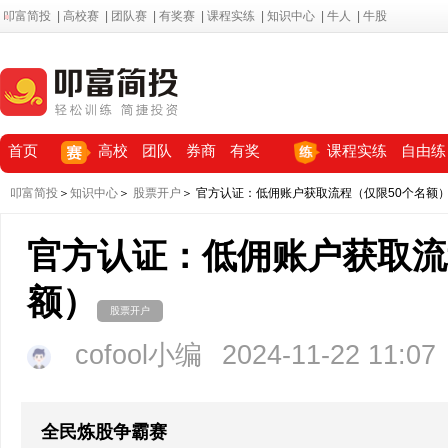
叩富简投
|
高校赛
|
团队赛
|
有奖赛
|
课程实练
|
知识中心
|
牛人
|
牛股
首页
高校
团队
券商
有奖
课程实练
自由练
叩富简投
＞
知识中心
＞
股票开户
＞ 官方认证：低佣账户获取流程（仅限50个名额
官方认证：低佣账户获取流
额）
股票开户
cofool小编
2024-11-22 11:07
全民炼股争霸赛