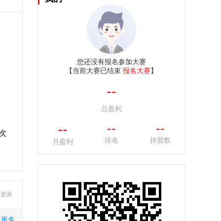
您还没有报名参加大赛
【当前大赛已结束
报名大赛
】
--
总盈利
--
--
--
次
排名
持股数
月盈利
9 更新
更多