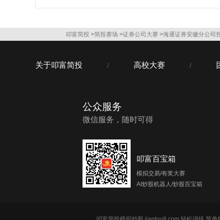
叩富简投
>
简投赛场
>
证券公司大赛
>
海通证券安徽分公司投
关于叩富简投
高校大赛
/
/
公众服务
微信服务，随时可得
叩富百宝箱
模拟交易/有奖大赛
AI炒股机器人/炒股百宝箱
叩富简投模拟炒股 jiantou8.com 轻松训练 简