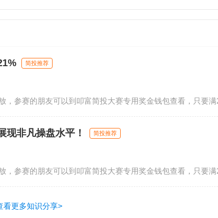
1%
简投推荐
，展现非凡操盘水平！
简投推荐
查看更多知识分享>