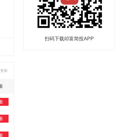
扫码下载叩富简投APP
时更新
看
看
看
看