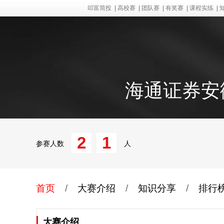
叩富简投
|
高校赛
|
团队赛
|
有奖赛
|
课程实练
|
海通证券安
2
1
参赛人数
人
首页
/
大赛介绍
/
知识分享
/
排行
大赛介绍