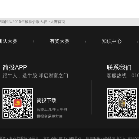
顾团队2015年模拟炒股大赛
>大赛首页
团队大赛
有奖大赛
知识中心
/
/
/
简投APP
联系我们
跟牛人，选牛股 叩启财富之门
客服热线：010-
简投下载
智能工具/牛人牛股
模拟交易更方便
单投资 - 专业炒股练习平台
京ICP备18019099号-3
信息服务业务经营许可证 京B2-20