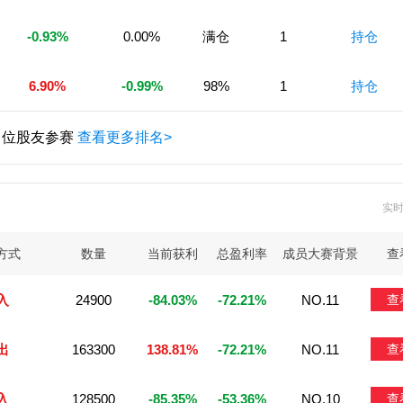
-0.93%
0.00%
满仓
1
持仓
6.90%
-0.99%
98%
1
持仓
0 位股友参赛
查看更多排名>
实
方式
数量
当前获利
总盈利率
成员大赛背景
查
入
24900
-84.03%
-72.21%
NO.11
查
出
163300
138.81%
-72.21%
NO.11
查
入
128500
-85.35%
-53.36%
NO.10
查