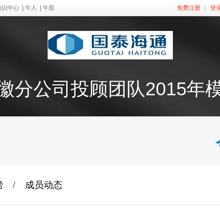
知识中心
|
牛人
|
牛股
免费注册
登
徽分公司投顾团队2015年
榜
/
成员动态