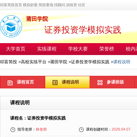
叩富简投首页
模拟炒股
简投赛场
找顾问
训练营
社区
莆田学院
证券投资学模拟实践
大学首页
实练课程
学校大赛
荣誉榜
校内
叩富简投
>
高校实练平台
>
莆田学院
>
证券投资学模拟实践
>
课程说明
课程首页
课程说明
参课班级
课程说明
课程名：证券投资学模拟实践
指导老师：
林老师
课程创建时间：
2026.04.07