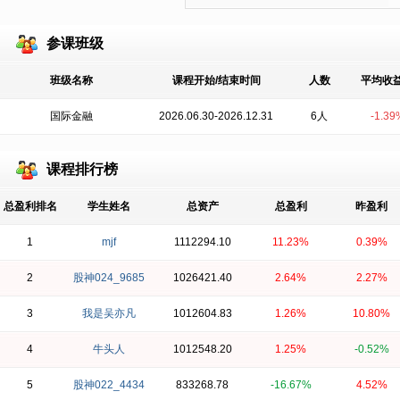
参课班级
班级名称
课程开始/结束时间
人数
平均收
国际金融
2026.06.30-2026.12.31
6人
-1.39
课程排行榜
总盈利排名
学生姓名
总资产
总盈利
昨盈利
1
mjf
1112294.10
11.23%
0.39%
2
股神024_9685
1026421.40
2.64%
2.27%
3
我是吴亦凡
1012604.83
1.26%
10.80%
4
牛头人
1012548.20
1.25%
-0.52%
5
股神022_4434
833268.78
-16.67%
4.52%