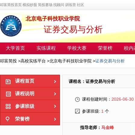
叩富简投首页
模拟炒股
简投赛场
找顾问
训练营
社区
北京电子科技职业学院
证券交易与分析
大学首页
实练课程
学校大赛
荣誉榜
校内
叩富简投
>
高校实练平台
>
北京电子科技职业学院
>
证券交易与分析
课程首页
课程名：证券交易与分析
课程说明
课程创建时间：
2026-06-30
参课班级
参课班级:
1
个
荣誉榜
指导老师：
马金峰