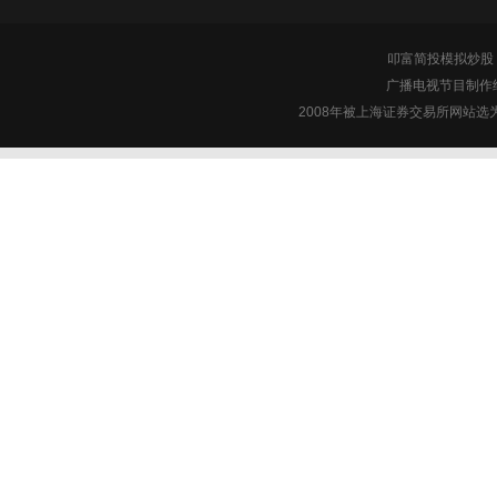
叩富简投模拟炒股 c
广播电视节目制作经
2008年被上海证券交易所网站