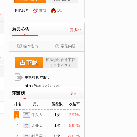
其他账号：
微博
QQ
>
校园公告
更多>>
操作指南
常见问题
>
模拟炒股软件下载
（PC和APP）
手机模拟炒股：
https://wap.cofool.com
荣誉榜
更多>>
排名
用户
赢盘数
收益率
1
1次
牛头人...
2.97%
2
1次
DNND...
5.92%
3
0次
我是吴亦...
-3.03%