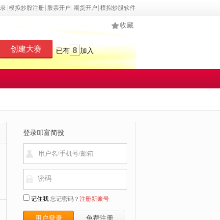
录
模拟炒股注册
股票开户
期货开户
模拟炒股软件
收藏
创建大赛
8
已有
加入
登录叩富简投
密码
记住我
忘记密码？
注册新账号