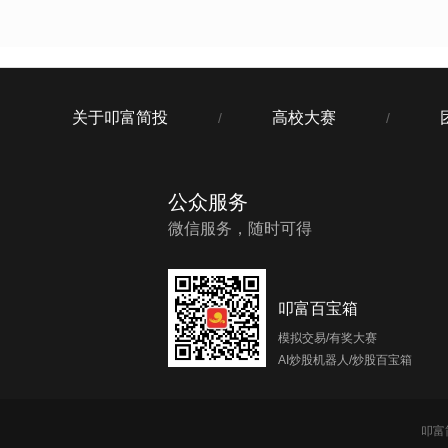
关于叩富简投
高校大赛
/
/
公众服务
微信服务，随时可得
叩富百宝箱
模拟交易/有奖大赛
AI炒股机器人/炒股百宝箱
叩富简