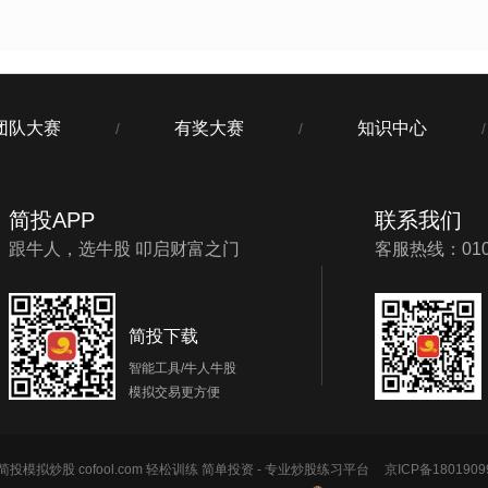
团队大赛
有奖大赛
知识中心
/
/
/
简投APP
联系我们
跟牛人，选牛股 叩启财富之门
客服热线：010-
简投下载
智能工具/牛人牛股
模拟交易更方便
投模拟炒股 cofool.com 轻松训练 简单投资 - 专业炒股练习平台
京ICP备1801909