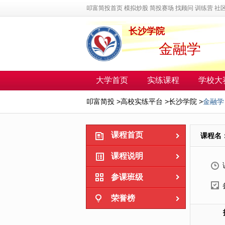
叩富简投首页
模拟炒股
简投赛场
找顾问
训练营
社
长沙学院
金融学
大学首页
实练课程
学校大
叩富简投
>
高校实练平台
>
长沙学院
>
金融学
课程首页
课程名
课程说明
参课班级
荣誉榜