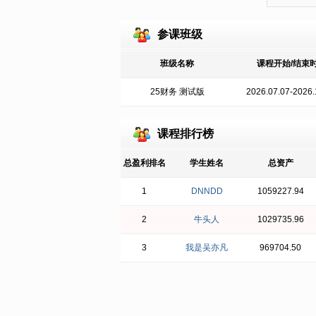
参课班级
班级名称
课程开始/结束
25财务 测试版
2026.07.07-2026.
课程排行榜
总盈利排名
学生姓名
总资产
1
DNNDD
1059227.94
2
牛头人
1029735.96
3
我是吴亦凡
969704.50