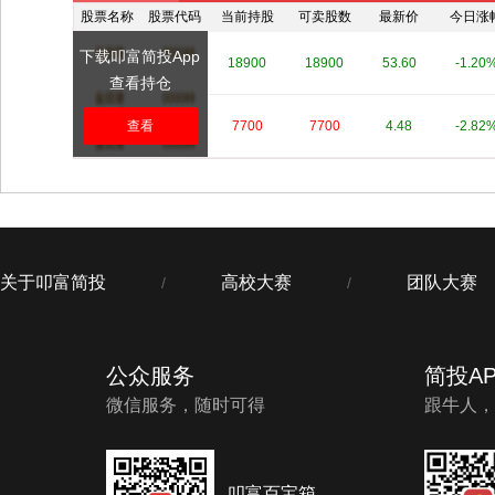
股票名称
股票代码
当前持股
可卖股数
最新价
今日涨
下载叩富简投App
****
****
18900
18900
53.60
-1.20
查看持仓
****
查看
****
7700
7700
4.48
-2.82
关于叩富简投
高校大赛
团队大赛
/
/
公众服务
简投AP
微信服务，随时可得
跟牛人，
叩富百宝箱