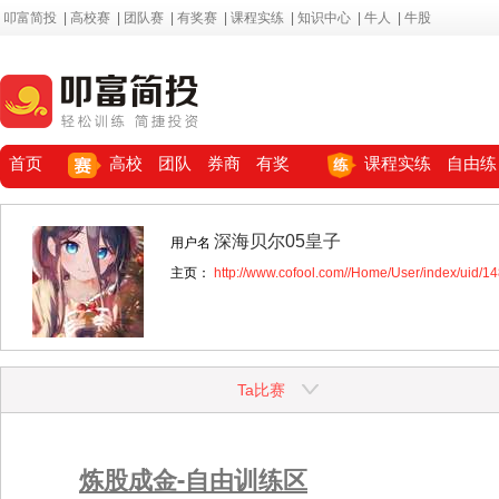
叩富简投
|
高校赛
|
团队赛
|
有奖赛
|
课程实练
|
知识中心
|
牛人
|
牛股
首页
高校
团队
券商
有奖
课程实练
自由练
深海贝尔05皇子
用户名
主页：
http://www.cofool.com//Home/User/index/uid/1
Ta比赛
炼股成金-自由训练区