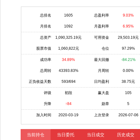
总排名
1605
总盈利率
9.03%
月排名
1092
月盈利率
6.95%
总资产
1,090,325.19元
可用资金
29,503.19元
股票市值
1,060,822元
仓位
97.29%
成功率
34.89%
最大回撤
-84.21%
总周转
43393.83%
月周转
0.00%
正负收益天数
593/694
日均盈利
38.75元
评级
初段
赢大盘
105
升降
↑84
勋章
5
加入时间
2020-03-19
上次登录
2026-07-06
当前持仓
当日委托
当日成交
历史成交