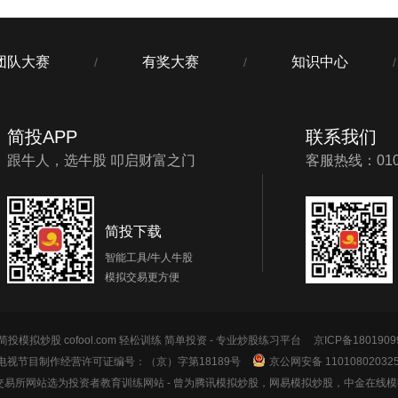
团队大赛
有奖大赛
知识中心
/
/
/
简投APP
联系我们
跟牛人，选牛股 叩启财富之门
客服热线：010-
简投下载
智能工具/牛人牛股
模拟交易更方便
投模拟炒股 cofool.com 轻松训练 简单投资 - 专业炒股练习平台
京ICP备1801909
电视节目制作经营许可证编号：（京）字第18189号
京公网安备 11010802032
券交易所网站选为投资者教育训练网站
- 曾为腾讯模拟炒股，网易模拟炒股，中金在线