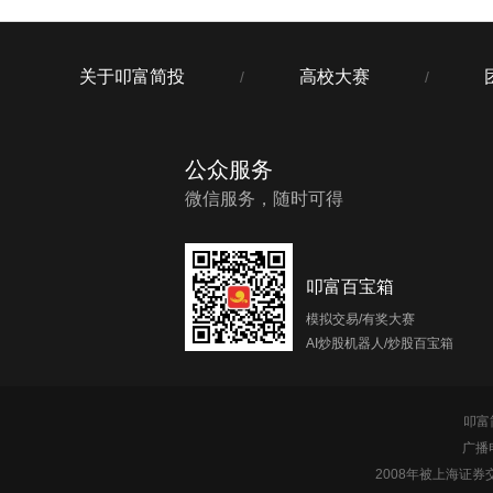
关于叩富简投
高校大赛
/
/
公众服务
微信服务，随时可得
叩富百宝箱
模拟交易/有奖大赛
AI炒股机器人/炒股百宝箱
叩富简
广播
2008年被上海证