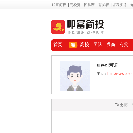
叩富简投
|
高校赛
|
团队赛
|
有奖赛
|
课程实练
|
首页
高校
团队
券商
有奖
阿诺
用户名
主页：
http://www.cof
Ta比赛