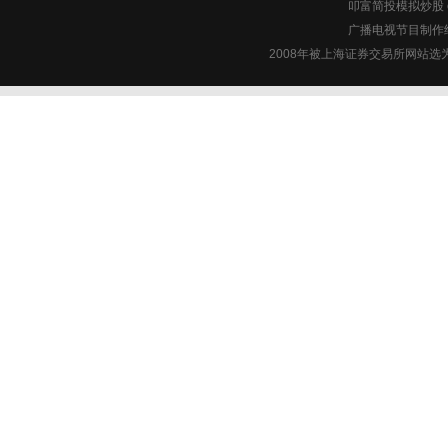
叩富简投模拟炒股 c
广播电视节目制作经
2008年被上海证券交易所网站