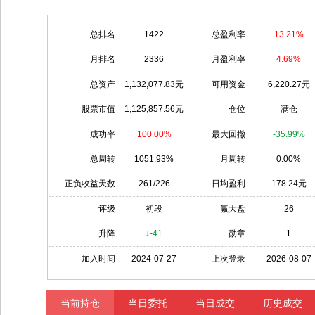
总排名
1422
总盈利率
13.21%
月排名
2336
月盈利率
4.69%
总资产
1,132,077.83元
可用资金
6,220.27元
股票市值
1,125,857.56元
仓位
满仓
成功率
100.00%
最大回撤
-35.99%
总周转
1051.93%
月周转
0.00%
正负收益天数
261/226
日均盈利
178.24元
评级
初段
赢大盘
26
升降
↓-41
勋章
1
加入时间
2024-07-27
上次登录
2026-08-07
当前持仓
当日委托
当日成交
历史成交