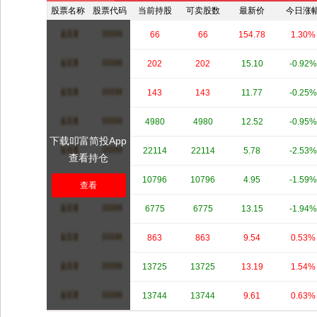
股票名称
股票代码
当前持股
可卖股数
最新价
今日涨
****
****
66
66
154.78
1.30%
****
****
202
202
15.10
-0.92%
****
****
143
143
11.77
-0.25%
****
****
4980
4980
12.52
-0.95%
下载叩富简投App
****
****
22114
22114
5.78
-2.53%
查看持仓
****
****
10796
10796
4.95
-1.59%
查看
****
****
6775
6775
13.15
-1.94%
****
****
863
863
9.54
0.53%
****
****
13725
13725
13.19
1.54%
****
****
13744
13744
9.61
0.63%