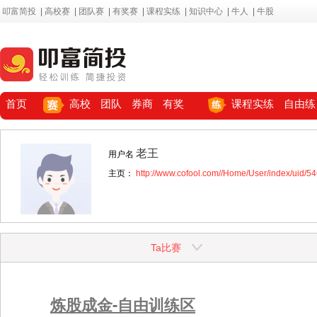
叩富简投
|
高校赛
|
团队赛
|
有奖赛
|
课程实练
|
知识中心
|
牛人
|
牛股
首页
高校
团队
券商
有奖
课程实练
自由练
老王
用户名
主页：
http://www.cofool.com//Home/User/index/uid/5
Ta比赛
炼股成金-自由训练区