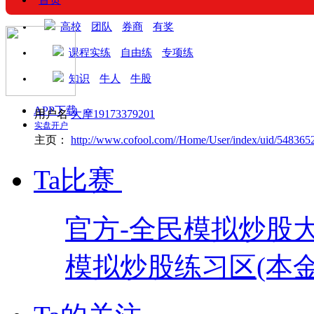
高校
团队
券商
有奖
课程实练
自由练
专项练
知识
牛人
牛股
APP下载
用户名
大摩19173379201
实盘开户
主页：
http://www.cofool.com//Home/User/index/uid/548365
Ta比赛
官方-全民模拟炒股
模拟炒股练习区(本金1