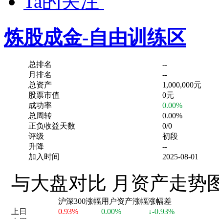
Ta的关注
炼股成金-自由训练区
总排名
--
月排名
--
总资产
1,000,000元
股票市值
0元
成功率
0.00%
总周转
0.00%
正负收益天数
0/0
评级
初段
升降
--
加入时间
2025-08-01
与大盘对比
月资产走势
沪深300涨幅
用户资产涨幅
涨幅差
上日
0.93%
0.00%
↓-0.93%