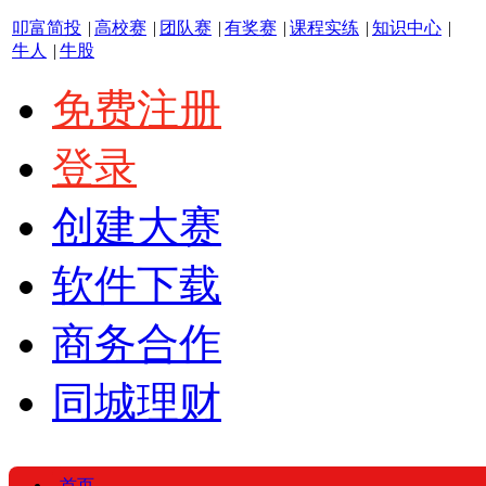
叩富简投
|
高校赛
|
团队赛
|
有奖赛
|
课程实练
|
知识中心
|
牛人
|
牛股
免费注册
登录
创建大赛
软件下载
商务合作
同城理财
首页