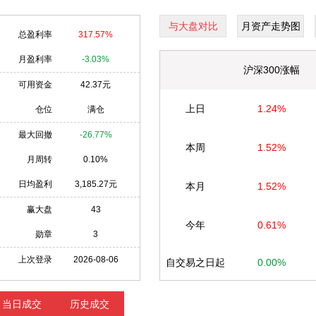
与大盘对比
月资产走势图
总盈利率
317.57%
月盈利率
-3.03%
沪深300涨幅
可用资金
42.37元
上日
1.24%
仓位
满仓
最大回撤
-26.77%
本周
1.52%
月周转
0.10%
日均盈利
3,185.27元
本月
1.52%
赢大盘
43
今年
0.61%
勋章
3
上次登录
2026-08-06
自交易之日起
0.00%
当日成交
历史成交