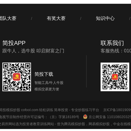
团队大赛
有奖大赛
知识中心
/
/
/
简投APP
联系我们
跟牛人，选牛股 叩启财富之门
客服热线：010-
简投下载
智能工具/牛人牛股
模拟交易更方便
投模拟炒股 cofool.com 轻松训练 简单投资 - 专业炒股练习平台
京ICP备1801909
电视节目制作经营许可证编号：（京）字第18189号
京公网安备 11010802032
券交易所网站选为投资者教育训练网站
- 曾为腾讯模拟炒股，网易模拟炒股，中金在线