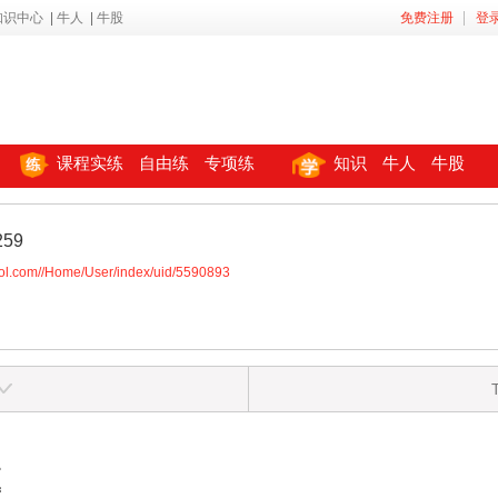
知识中心
|
牛人
|
牛股
免费注册
登
课程实练
自由练
专项练
知识
牛人
牛股
259
ool.com//Home/User/index/uid/5590893
区