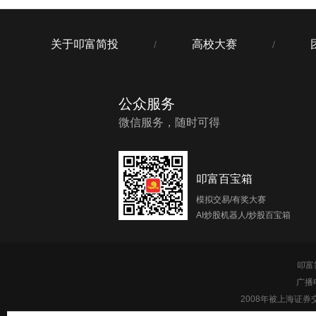
关于叩富简投
高校大赛
/
/
公众服务
微信服务，随时可得
叩富百宝箱
模拟交易/有奖大赛
AI炒股机器人/炒股百宝箱
叩富简
广播
2008年被上海证