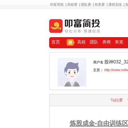
叩富简投
|
高校赛
|
团队赛
|
有奖赛
|
课程实练
|
首页
高校
团队
券商
有奖
股神032_3
用户名
主页：
http://www.cof
Ta比赛
炼股成金-自由训练