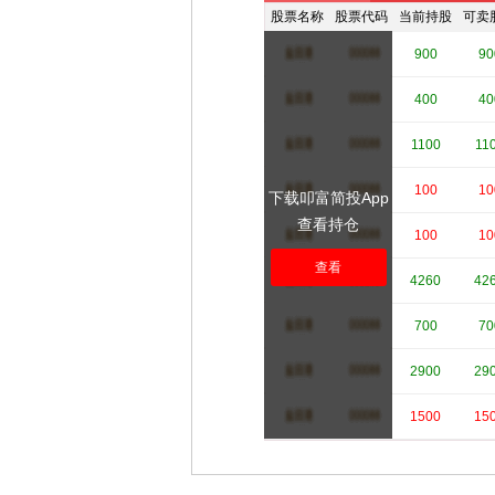
股票名称
股票代码
当前持股
可卖
****
****
900
90
****
****
400
40
****
****
1100
11
****
****
100
10
下载叩富简投App
查看持仓
****
****
100
10
查看
****
****
4260
42
****
****
700
70
****
****
2900
29
****
****
1500
15