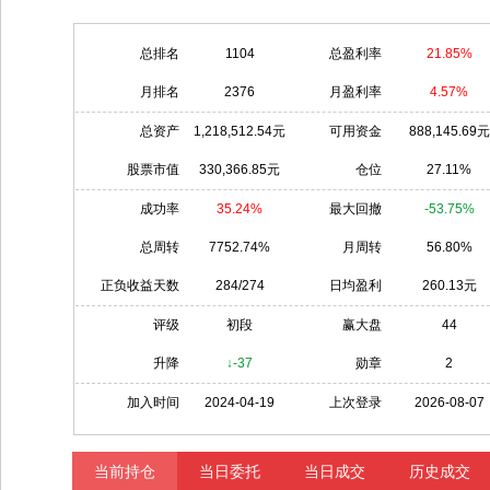
总排名
1104
总盈利率
21.85%
月排名
2376
月盈利率
4.57%
总资产
1,218,512.54元
可用资金
888,145.69元
股票市值
330,366.85元
仓位
27.11%
成功率
35.24%
最大回撤
-53.75%
总周转
7752.74%
月周转
56.80%
正负收益天数
284/274
日均盈利
260.13元
评级
初段
赢大盘
44
升降
↓-37
勋章
2
加入时间
2024-04-19
上次登录
2026-08-07
当前持仓
当日委托
当日成交
历史成交