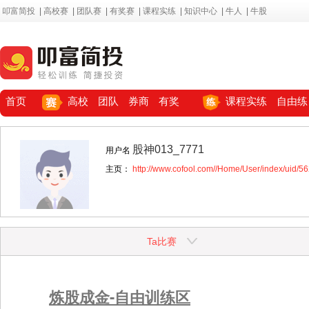
叩富简投
|
高校赛
|
团队赛
|
有奖赛
|
课程实练
|
知识中心
|
牛人
|
牛股
首页
高校
团队
券商
有奖
课程实练
自由练
股神013_7771
用户名
主页：
http://www.cofool.com//Home/User/index/uid/5
Ta比赛
炼股成金-自由训练区