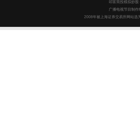
叩富简投模拟炒股 c
广播电视节目制作经
2008年被上海证券交易所网站