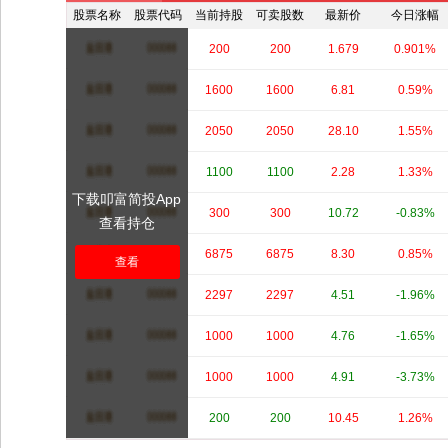
股票名称
股票代码
当前持股
可卖股数
最新价
今日涨幅
****
****
200
200
1.679
0.901%
****
****
1600
1600
6.81
0.59%
****
****
2050
2050
28.10
1.55%
****
****
1100
1100
2.28
1.33%
下载叩富简投App
****
****
300
300
10.72
-0.83%
查看持仓
****
****
6875
6875
8.30
0.85%
查看
****
****
2297
2297
4.51
-1.96%
****
****
1000
1000
4.76
-1.65%
****
****
1000
1000
4.91
-3.73%
****
****
200
200
10.45
1.26%