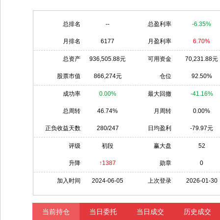
总排名
--
总盈利率
-6.35%
月排名
6177
月盈利率
6.70%
总资产
936,505.88元
可用资金
70,231.88元
股票市值
866,274元
仓位
92.50%
成功率
0.00%
最大回撤
-41.16%
总周转
46.74%
月周转
0.00%
正负收益天数
280/247
日均盈利
-79.97元
评级
初段
赢大盘
52
升降
↑1387
勋章
0
加入时间
2024-06-05
上次登录
2026-01-30
当前持仓
当日委托
当日成交
历史成交