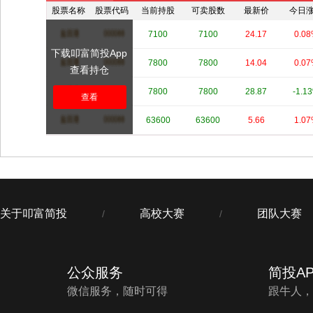
股票名称
股票代码
当前持股
可卖股数
最新价
今日
****
****
7100
7100
24.17
0.0
下载叩富简投App
****
****
7800
7800
14.04
0.0
查看持仓
****
****
7800
7800
28.87
-1.1
查看
****
****
63600
63600
5.66
1.0
关于叩富简投
高校大赛
团队大赛
/
/
公众服务
简投AP
微信服务，随时可得
跟牛人，