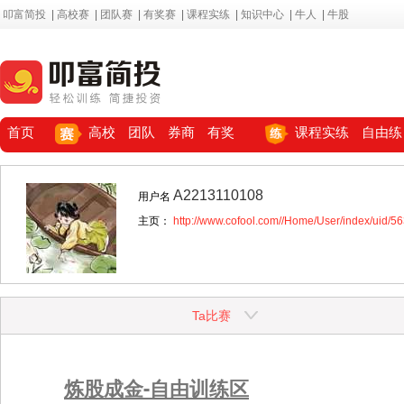
叩富简投
|
高校赛
|
团队赛
|
有奖赛
|
课程实练
|
知识中心
|
牛人
|
牛股
首页
高校
团队
券商
有奖
课程实练
自由练
A2213110108
用户名
主页：
http://www.cofool.com//Home/User/index/uid/5
Ta比赛
炼股成金-自由训练区