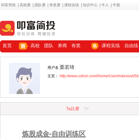
叩富简投
|
高校赛
|
团队赛
|
有奖赛
|
课程实练
|
知识中心
|
牛人
|
牛股
首页
高校
团队
券商
有奖
课程实练
自由练
栗若琦
用户名
主页：
http://www.cofool.com//Home/User/index/uid/5
Ta比赛
炼股成金-自由训练区