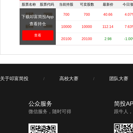
股票名称
股票代码
当前持股
可卖股数
最新价
今日
****
****
700
700
40.66
4.07
下载叩富简投App
查看持仓
****
****
10000
10000
112.14
7.63
查看
****
****
20100
20100
2.98
-1.0
关于叩富简投
高校大赛
团队大赛
/
/
公众服务
简投AP
微信服务，随时可得
跟牛人，