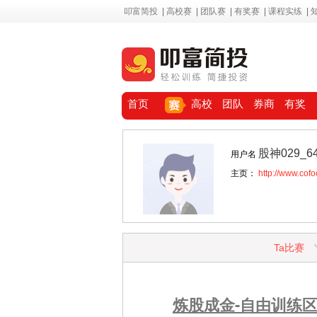
叩富简投
|
高校赛
|
团队赛
|
有奖赛
|
课程实练
|
首页
高校
团队
券商
有奖
股神029_6
用户名
主页：
http://www.cof
Ta比赛
炼股成金-自由训练