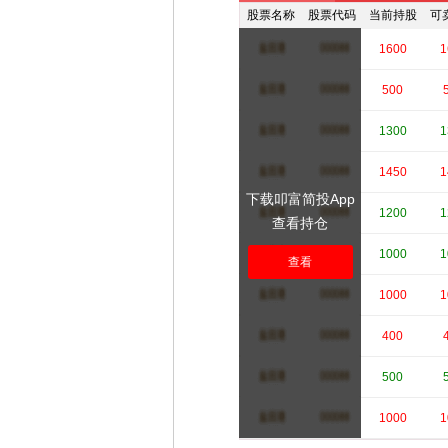
股票名称
股票代码
当前持股
可
****
****
1600
1
****
****
500
****
****
1300
1
****
****
1450
1
下载叩富简投App
****
****
1200
1
查看持仓
****
****
1000
1
查看
****
****
1000
1
****
****
400
****
****
500
****
****
1000
1