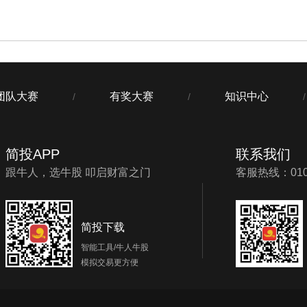
团队大赛
有奖大赛
知识中心
/
/
/
简投APP
联系我们
跟牛人，选牛股 叩启财富之门
客服热线：010-
简投下载
智能工具/牛人牛股
模拟交易更方便