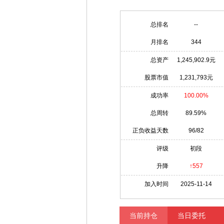
总排名
--
月排名
344
总资产
1,245,902.9元
股票市值
1,231,793元
成功率
100.00%
总周转
89.59%
正负收益天数
96/82
评级
初段
升降
↑557
加入时间
2025-11-14
当前持仓
当日委托