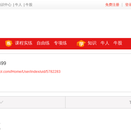
知识中心
|
牛人
|
牛股
免费注册
登
课程实练
自由练
专项练
知识
牛人
牛股
499
ool.com//Home/User/index/uid/5782283
区