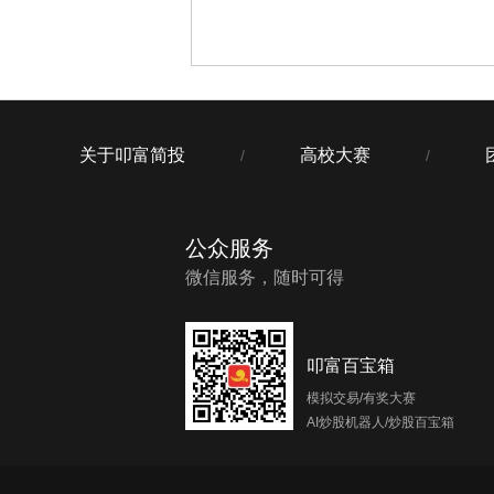
关于叩富简投
高校大赛
/
/
公众服务
微信服务，随时可得
叩富百宝箱
模拟交易/有奖大赛
AI炒股机器人/炒股百宝箱