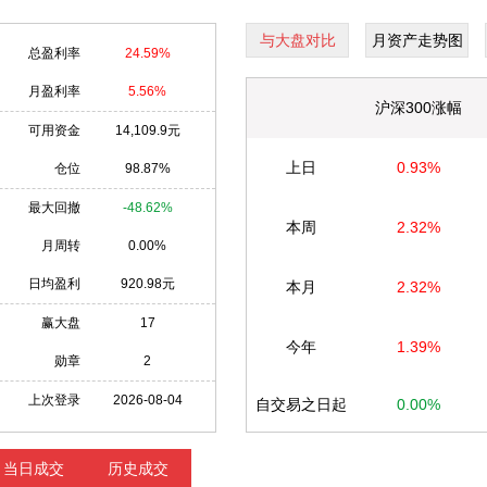
与大盘对比
月资产走势图
总盈利率
24.59%
月盈利率
5.56%
沪深300涨幅
可用资金
14,109.9元
上日
0.93%
仓位
98.87%
最大回撤
-48.62%
本周
2.32%
月周转
0.00%
日均盈利
920.98元
本月
2.32%
赢大盘
17
今年
1.39%
勋章
2
上次登录
2026-08-04
自交易之日起
0.00%
当日成交
历史成交