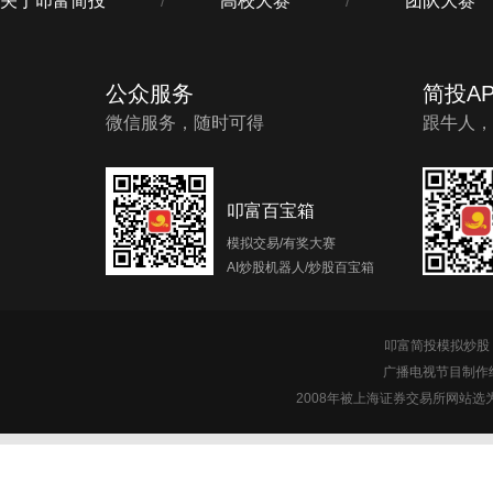
关于叩富简投
高校大赛
团队大赛
/
/
公众服务
简投AP
微信服务，随时可得
跟牛人，
叩富百宝箱
模拟交易/有奖大赛
AI炒股机器人/炒股百宝箱
叩富简投模拟炒股 c
广播电视节目制作经
2008年被上海证券交易所网站