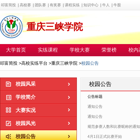
叩富简投
|
高校赛
|
团队赛
|
有奖赛
|
课程实练
|
知识中心
|
牛人
|
牛股
重庆三峡学院
大学首页
实练课程
学校大赛
荣誉榜
校内
叩富简投
>
高校实练平台
>
重庆三峡学院
>
校园公告
校园公告
校园风采
学校简介
公告标题
通知公告
大赛实况
通知公告
校园风光
规范参赛人数和比赛昵称的通知
校园公告
4月1日正式比赛开始