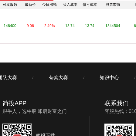
可卖股数
最新价
今日涨幅
买入成本
盈亏成本
股票市值
148400
9.06
2.49%
13.74
13.74
1344504
-
团队大赛
有奖大赛
知识中心
/
/
/
简投APP
联系我们
跟牛人，选牛股 叩启财富之门
客服热线：010-
简投下载