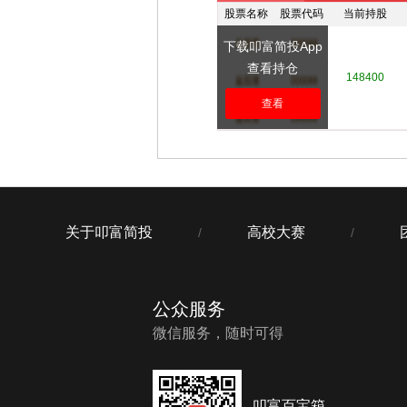
股票名称
股票代码
当前持股
下载叩富简投App
查看持仓
****
****
148400
查看
关于叩富简投
高校大赛
/
/
公众服务
微信服务，随时可得
叩富百宝箱