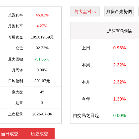
与大盘对比
月资产走势图
总盈利率
45.01%
月盈利率
4.27%
沪深300涨幅
可用资金
105,619.69元
上日
0.93%
仓位
92.72%
最大回撤
-51.65%
本周
2.32%
月周转
0.00%
日均盈利
391.07元
本月
2.32%
赢大盘
45
今年
1.39%
勋章
3
上次登录
2026-07-06
自交易之日起
0.00%
当日成交
历史成交