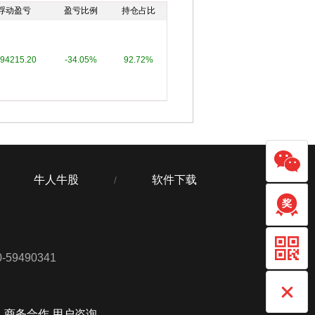
浮动盈亏
盈亏比例
持仓占比
694215.20
-34.05%
92.72%
牛人牛股
软件下载
/
59490341
商务合作 用户咨询