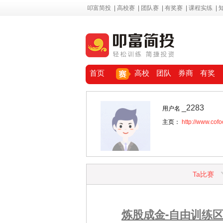
叩富简投
|
高校赛
|
团队赛
|
有奖赛
|
课程实练
|
首页
高校
团队
券商
有奖
_2283
用户名
主页：
http://www.cof
Ta比赛
炼股成金-自由训练