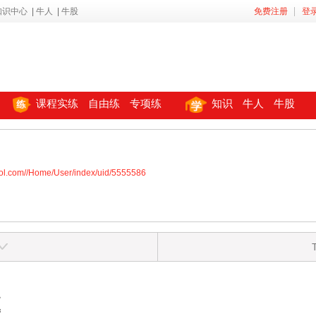
知识中心
|
牛人
|
牛股
免费注册
登
课程实练
自由练
专项练
知识
牛人
牛股
ool.com//Home/User/index/uid/5555586
区