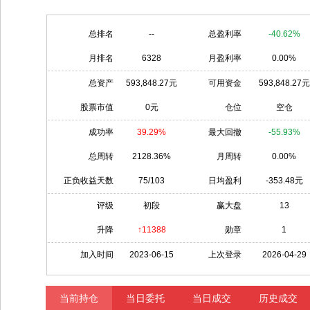
总排名
--
总盈利率
-40.62%
月排名
6328
月盈利率
0.00%
总资产
593,848.27元
可用资金
593,848.27元
股票市值
0元
仓位
空仓
成功率
39.29%
最大回撤
-55.93%
总周转
2128.36%
月周转
0.00%
正负收益天数
75/103
日均盈利
-353.48元
评级
初段
赢大盘
13
升降
↑11388
勋章
1
加入时间
2023-06-15
上次登录
2026-04-29
当前持仓
当日委托
当日成交
历史成交