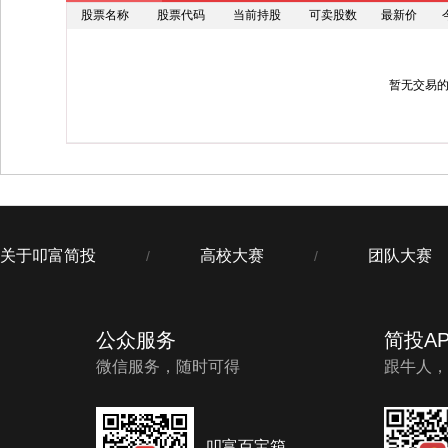
股票名称
股票代码
当前持股
可卖股数
最新价
暂无交易
关于叩富简投
高校大赛
团队大赛
/
/
公众服务
简投AP
微信服务，随时可得
跟牛人，
叩富百宝箱