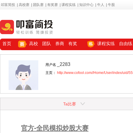
叩富简投
|
高校赛
|
团队赛
|
有奖赛
|
课程实练
|
知识中心
|
牛人
|
牛股
首页
高校
团队
券商
有奖
课程实练
自由练
_2283
用户名
主页：
http://www.cofool.com//Home/User/index/uid/5
Ta比赛
官方-全民模拟炒股大赛