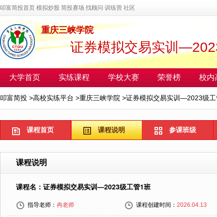
叩富简投首页
模拟炒股
简投赛场
找顾问
训练营
社区
重庆三峡学院
证券模拟交易实训—202
大学首页
实练课程
学校大赛
荣誉榜
校内
叩富简投
>
高校实练平台
>
重庆三峡学院
>
证券模拟交易实训—2023级工
课程首页
课程说明
参课班级
课程说明
课程名：证券模拟交易实训—2023级工管1班
指导老师：
冉老师
课程创建时间：
2026.04.13