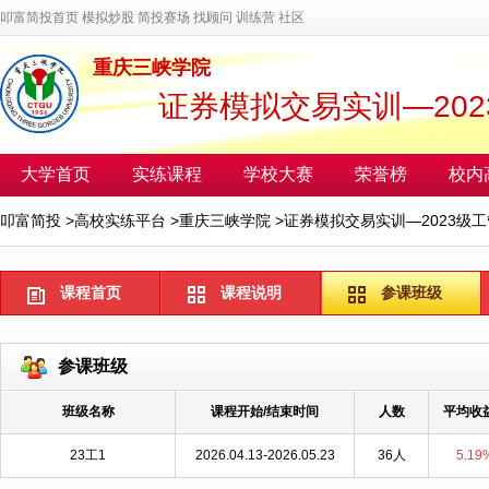
叩富简投首页
模拟炒股
简投赛场
找顾问
训练营
社区
重庆三峡学院
证券模拟交易实训—202
大学首页
实练课程
学校大赛
荣誉榜
校内
叩富简投
>
高校实练平台
>
重庆三峡学院
>
证券模拟交易实训—2023级工
课程首页
课程说明
参课班级
参课班级
班级名称
课程开始/结束时间
人数
平均收
23工1
2026.04.13-2026.05.23
36人
5.19