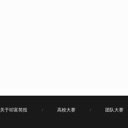
关于叩富简投
高校大赛
团队大赛
/
/