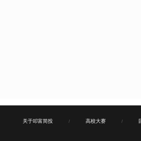
关于叩富简投
高校大赛
/
/