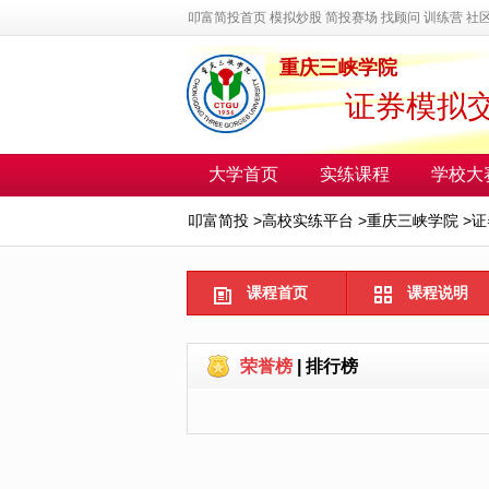
叩富简投首页
模拟炒股
简投赛场
找顾问
训练营
社
重庆三峡学院
证券模拟交
大学首页
实练课程
学校大
叩富简投
>
高校实练平台
>
重庆三峡学院
>
证
课程首页
课程说明
荣誉榜
|
排行榜