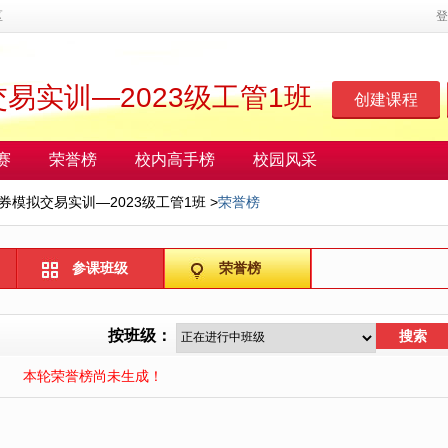
区
登
易实训—2023级工管1班
创建课程
赛
荣誉榜
校内高手榜
校园风采
券模拟交易实训—2023级工管1班
>
荣誉榜
参课班级
荣誉榜
按班级：
搜索
本轮荣誉榜尚未生成！