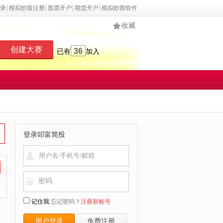
录
模拟炒股注册
股票开户
期货开户
模拟炒股软件
收藏
创建大赛
36
已有
加入
登录叩富简投
密码
记住我
忘记密码？
注册新账号