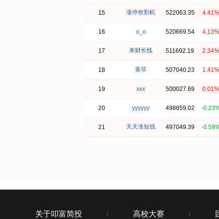
涨停收割机
15
522063.35
4.41
16
o_o
520669.54
4.13
来财长线
17
511692.19
2.34
黄菲
18
507040.23
1.41
19
xxx
500027.69
0.01
20
yyyyyy
498859.02
-0.23
天天涨短线
21
497049.39
-0.59
关于叩富简投
高校大赛
/
/