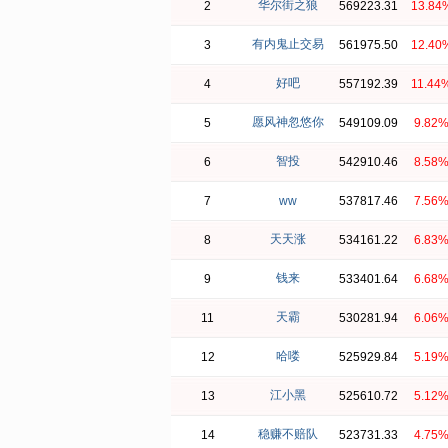
华尔街之狼
2
569223.31
13.84
有内鬼止交易
3
561975.50
12.40
好吧
4
557192.39
11.44
愿风神忽悠你
5
549109.09
9.82
智投
6
542910.46
8.58
7
ww
537817.46
7.56
天天涨
8
534161.22
6.83
钱来
9
533401.64
6.68
天霸
11
530281.94
6.06
哈喽
12
525929.84
5.19
江小黑
13
525610.72
5.12
稳赚不赔队
14
523731.33
4.75