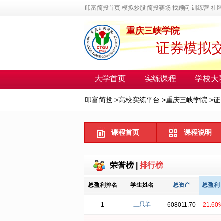
叩富简投首页
模拟炒股
简投赛场
找顾问
训练营
社
重庆三峡学院
证券模拟交
大学首页
实练课程
学校大
叩富简投
>
高校实练平台
>
重庆三峡学院
>
证
课程首页
课程说明
荣誉榜
|
排行榜
总盈利排名
学生姓名
总资产
总盈利
三只羊
1
608011.70
21.60