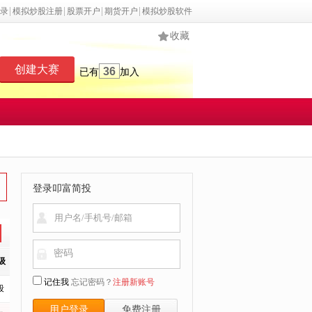
录
模拟炒股注册
股票开户
期货开户
模拟炒股软件
收藏
创建大赛
36
已有
加入
登录叩富简投
密码
级
记住我
忘记密码？
注册新账号
段