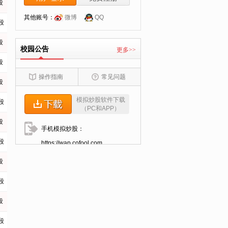
段
其他账号：
微博
QQ
段
段
校园公告
更多>>
段
操作指南
常见问题
段
模拟炒股软件下载
段
（PC和APP）
段
手机模拟炒股：
段
https://wap.cofool.com
段
段
段
段