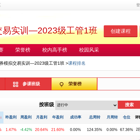
区
登
易实训—2023级工管1班
创建课程
赛
荣誉榜
校内高手榜
校园风采
券模拟交易实训—2023级工管1班
>
课程排名
参课班级
荣誉榜
按班级
搜索
↓
昨盈利
周盈利
月盈利
年盈利
成功率
总周转
月周转
仓位
评
2
%
1.47%
-4.42%
20.64%
21.60%
0.00%
124.35%
0.00%
67.36%