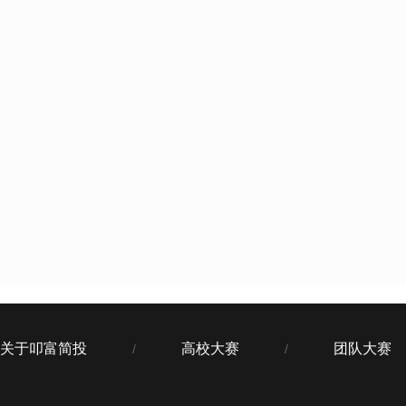
关于叩富简投
高校大赛
团队大赛
/
/