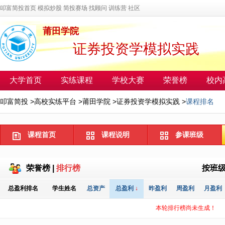
叩富简投首页
模拟炒股
简投赛场
找顾问
训练营
社区
莆田学院
证券投资学模拟实践
大学首页
实练课程
学校大赛
荣誉榜
校内
叩富简投
>
高校实练平台
>
莆田学院
>
证券投资学模拟实践
>
课程排名
课程首页
课程说明
参课班级
荣誉榜
|
排行榜
按班
总盈利排名
学生姓名
总资产
总盈利
↓
昨盈利
周盈利
月盈利
本轮排行榜尚未生成！