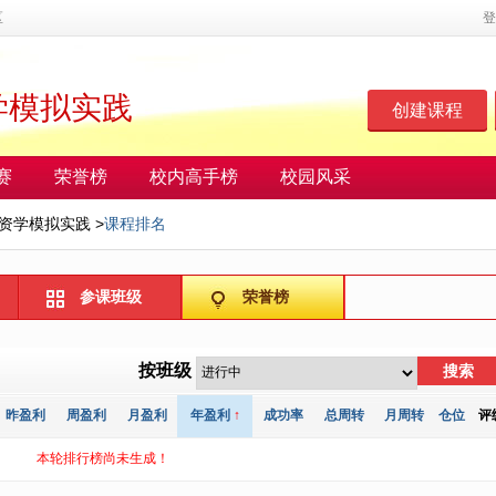
区
登
学模拟实践
创建课程
赛
荣誉榜
校内高手榜
校园风采
资学模拟实践
>
课程排名
参课班级
荣誉榜
按班级
搜索
昨盈利
周盈利
月盈利
年盈利
↑
成功率
总周转
月周转
仓位
评
本轮排行榜尚未生成！