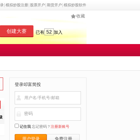
录
模拟炒股注册
股票开户
期货开户
模拟炒股软件
收藏
创建大赛
52
已有
加入
登录叩富简投
密码
级
记住我
忘记密码？
注册新账号