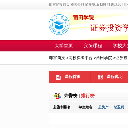
叩富简投首页
模拟炒股
简投赛场
找顾问
训练营
社
莆田学院
证券投资
大学首页
实练课程
学校大
叩富简投
>
高校实练平台
>
莆田学院
>
证券投
课程首页
课程说明
荣誉榜
|
排行榜
总盈利排名
学生姓名
总资产
总盈利