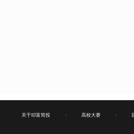
关于叩富简投
高校大赛
/
/