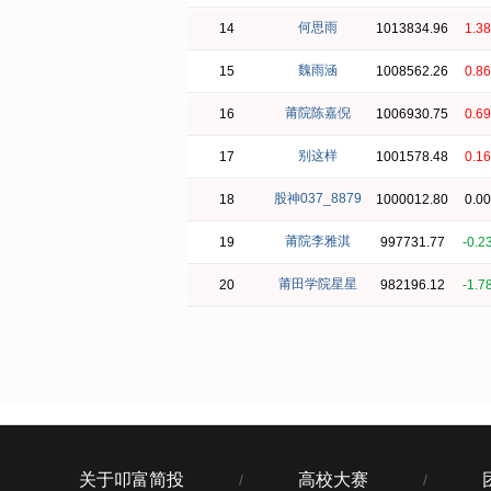
何思雨
14
1013834.96
1.3
魏雨涵
15
1008562.26
0.8
莆院陈嘉倪
16
1006930.75
0.6
别这样
17
1001578.48
0.1
股神037_8879
18
1000012.80
0.0
莆院李雅淇
19
997731.77
-0.2
莆田学院星星
20
982196.12
-1.7
关于叩富简投
高校大赛
/
/