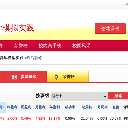
区
登
学模拟实践
创建课程
赛
荣誉榜
校内高手榜
校园风采
资学模拟实践
>
课程排名
参课班级
荣誉榜
按班级
搜索
利
↓
昨盈利
周盈利
月盈利
年盈利
成功率
总周转
月周转
仓位
评
初
17%
2.06%
0.46%
4.82%
18.17%
0.00%
21.04%
0.00%
50.97%