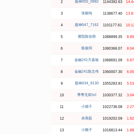
股神050_0992
2
1144392.63
14.
张丽纯
3
1138677.40
13.
股神047_7162
4
1101177.61
10.
莆院陈佳萌
5
1088899.35
8.8
陈俊同
6
1080366.07
8.0
金融241方嘉瑜
7
1068691.09
6.8
金融241陈文伟
8
1060007.30
6.0
股神034_9130
9
1055283.91
5.5
季季无双hcl
10
1030377.32
3.0
小德子
11
1022736.08
2.2
余燕茹
12
1019202.09
1.9
小顺子
13
1016813.44
1.6