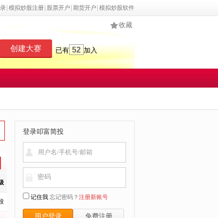
录
模拟炒股注册
股票开户
期货开户
模拟炒股软件
收藏
创建大赛
52
已有
加入
登录叩富简投
密码
级
记住我
忘记密码？
注册新账号
段