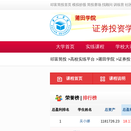
叩富简投首页
模拟炒股
简投赛场
找顾问
训练营
社
莆田学院
证券投资
大学首页
实练课程
学校大
叩富简投
>
高校实练平台
>
莆田学院
>
证券投
课程首页
课程说明
荣誉榜
|
排行榜
总盈利排名
学生姓名
总资产
总盈
吴小娜
1
1181726.23
18.