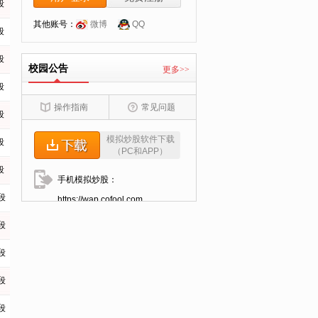
段
其他账号：
微博
QQ
段
段
校园公告
更多>>
段
操作指南
常见问题
段
模拟炒股软件下载
段
（PC和APP）
段
手机模拟炒股：
段
https://wap.cofool.com
段
段
段
段